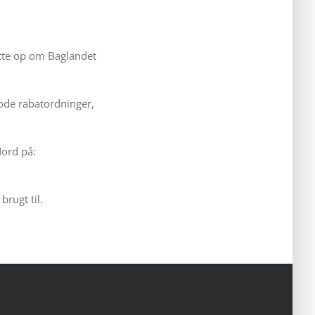
tøtte op om Baglandet
ode rabatordninger,
Nord på:
rugt til.