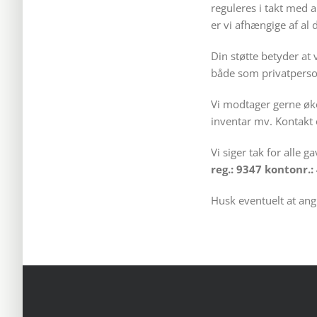
reguleres i takt med a
er vi afhængige af al 
Din støtte betyder at 
både som privatperso
Vi modtager gerne øko
inventar mv. Kontakt 
Vi siger tak for alle 
reg.: 9347 kontonr.
Husk eventuelt at ang