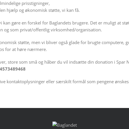
lmindelige prisstigninger,
den hjælp og økonomisk støtte, vi kan få.
vi kan gøre en forskel for Baglandets brugere. Det er muligt at s
n og som privat/offentlig virksomhed/organisation.
nomisk støtte, men vi bliver også glade for brugte computere, g
os for at høre nærmere.
gaver, store som små og håber du vil indsætte din donation i Spar 
: 4573489468
ive kontaktoplysninger eller særskilt formål som pengene ønskes b