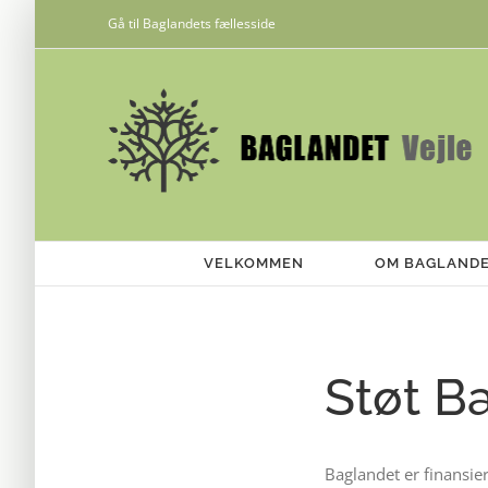
Skip
Gå til Baglandets fællesside
to
content
VELKOMMEN
OM BAGLAND
Støt B
Baglandet er finansie