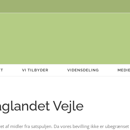
ET
VI TILBYDER
VIDENSDELING
MEDI
aglandet Vejle
ret af midler fra satspuljen. Da vores bevilling ikke er ubegrænse